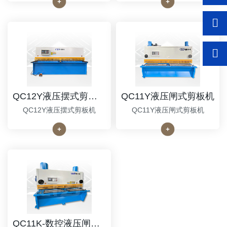
QC12Y液压摆式剪板机
QC11Y液压闸式剪板机
QC12Y液压摆式剪板机
QC11Y液压闸式剪板机
QC11K-数控液压闸式剪板机