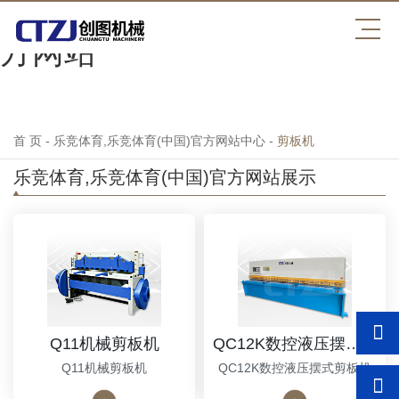
乐竞体育,乐竞体育(中国)官
方网站
首 页
-
乐竞体育,乐竞体育(中国)官方网站中心
-
剪板机
乐竞体育,乐竞体育(中国)官方网站展示
Q11机械剪板机
QC12K数控液压摆式剪板机
Q11机械剪板机
QC12K数控液压摆式剪板机