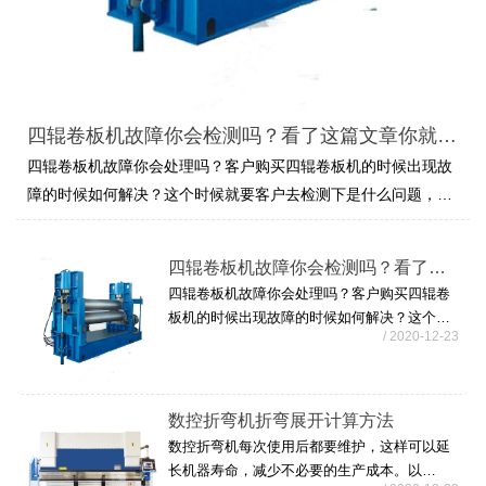
四辊卷板机故障你会检测吗？看了这篇文章你就会明白
四辊卷板机故障你会处理吗？客户购买四辊卷板机的时候出现故
障的时候如何解决？这个时候就要客户去检测下是什么问题，如
何去检查解决。 首先，可以用仪器测量采用常规卷板机电工检测
仪器，工具，按系统电路图及机......
四辊卷板机故障你会检测吗？看了这篇文章你就会明白
四辊卷板机故障你会处理吗？客户购买四辊卷
板机的时候出现故障的时候如何解决？这个时
/ 2020-12-23
候就要客户去检测下是什么问题，如何去检查
解决。 首先，可以用仪器测量采用常规卷板机
电工检测仪器，工具，按系统电路图及机......
数控折弯机折弯展开计算方法
数控折弯机每次使用后都要维护，这样可以延
长机器寿命，减少不必要的生产成本。以