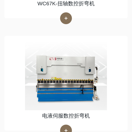
WC67K-扭轴数控折弯机
电液伺服数控折弯机