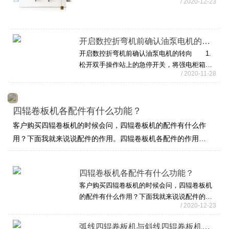
/ 2020-12-23
下： 1、操作前查看漏电维护器、刀片是不
是牢靠电源接线是不是准确，钢筋调直机的功
能大，适应性强是我们的可以使用它的前提，
各......
开启数控折弯机前确认油泵电机的转向
开启数控折弯机前确认油泵电机的转向 1.
松开双手操作站上的急停开关，将强电柜箱门
/ 2020-11-28
上(或者在悬吊柜上)标识为“控制电源”的钥匙开
关旋到“ON”位置，此时“线路有电”的指示灯点
亮，表明开启数控折弯一切正......
四辊卷板机各配件有什么功能？
客户购买四辊卷板机的时候会问，四辊卷板机的配件有什么作
用？下面我就来说说配件的作用。四辊卷板机各配件的作用
（1）四辊卷板机上下辊：为卷板机的重要部件，材质为精制锻
件，粗车成形留有加工余量，经调质处理，......
四辊卷板机各配件有什么功能？
客户购买四辊卷板机的时候会问，四辊卷板机
的配件有什么作用？下面我就来说说配件的作
/ 2020-12-23
用。四辊卷板机各配件的作用（1）四辊卷板机
上下辊：为卷板机的重要部件，材质为精制锻
弧线四辊卷板机与斜线四辊卷板机区别？哪种四辊卷板机好？