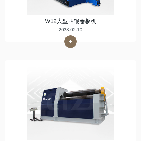
W12大型四辊卷板机
2023-02-10