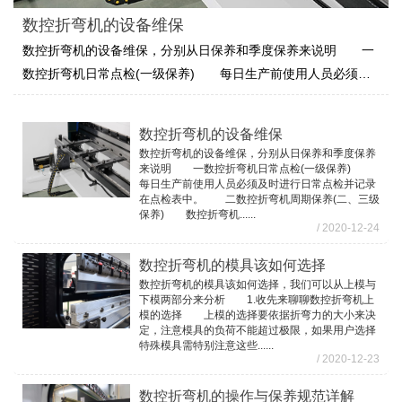
数控折弯机的设备维保
数控折弯机的设备维保，分别从日保养和季度保养来说明 一
数控折弯机日常点检(一级保养) 每日生产前使用人员必须及
时进行日常点检并记录在点检表中。 二数控折弯机周期保养
(二、三级保养) 数控折弯机......
数控折弯机的设备维保
数控折弯机的设备维保，分别从日保养和季度保养
来说明 一数控折弯机日常点检(一级保养)
每日生产前使用人员必须及时进行日常点检并记录
在点检表中。 二数控折弯机周期保养(二、三级
保养) 数控折弯机......
/ 2020-12-24
数控折弯机的模具该如何选择
数控折弯机的模具该如何选择，我们可以从上模与
下模两部分来分析 1.收先来聊聊数控折弯机上
模的选择 上模的选择要依据折弯力的大小来决
定，注意模具的负荷不能超过极限，如果用户选择
特殊模具需特别注意这些......
/ 2020-12-23
数控折弯机的操作与保养规范详解