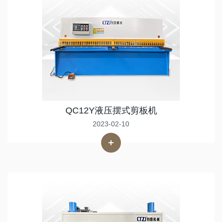
QC12Y液压摆式剪板机
2023-02-10