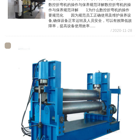
数控折弯机的操作与保养规范详解数控折弯机的操
作与保养规范详解 1为什么数控折弯机的操作
要规范化 因为规范员工正确使用及维护保养设
备,确保设备正常运转及人员安全，可以有效降低故
障率，提高设备使用效率......
/ 2020-11-28