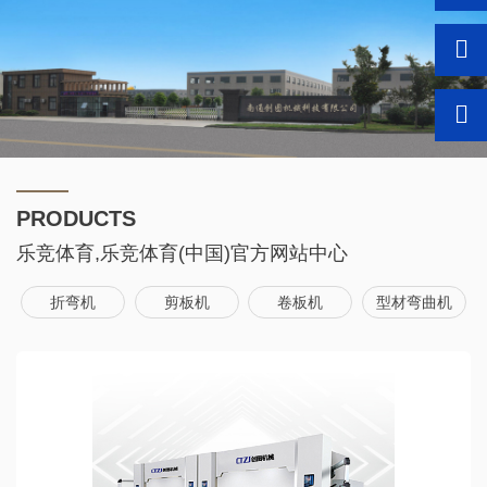
PRODUCTS
乐竞体育,乐竞体育(中国)官方网站中心
折弯机
剪板机
卷板机
型材弯曲机