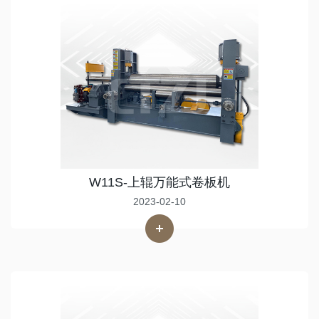
W11S-上辊万能式卷板机
2023-02-10